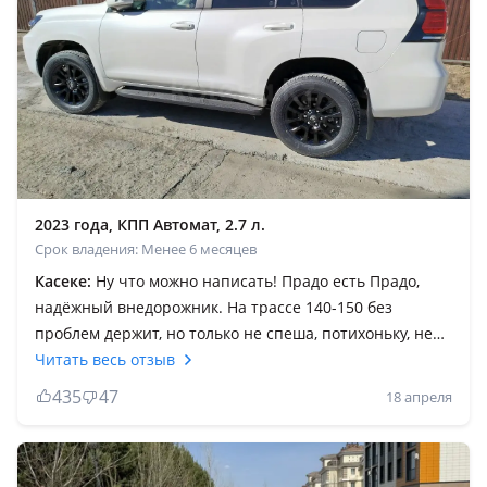
2023 года, КПП Автомат, 2.7 л.
Срок владения: Менее 6 месяцев
Касеке:
Ну что можно написать! Прадо есть Прадо,
надёжный внедорожник. На трассе 140-150 без
проблем держит, но только не спеша, потихоньку, не
надо дрифтовать, не газовать. Если Вы любите
Читать весь отзыв
погонять, то тогда Прадо не покупайте. Купите Камри,
435
47
18 апреля
лёгкая, маневренная, скоростная, экономичная. На
Праде чувствуешь себя в безопасности, потому что
она рамная, семейная машина, обзор отличный.