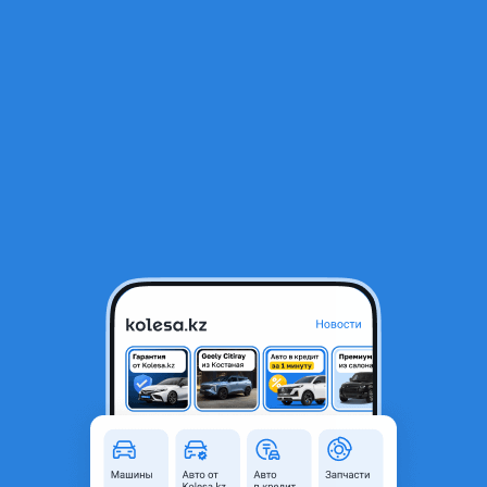
RU
Открыть приложение
1
/
5
Toyota Land Cruiser Prado 2021 года
25 000 000 ₸
Объявление находится в архиве и может быть