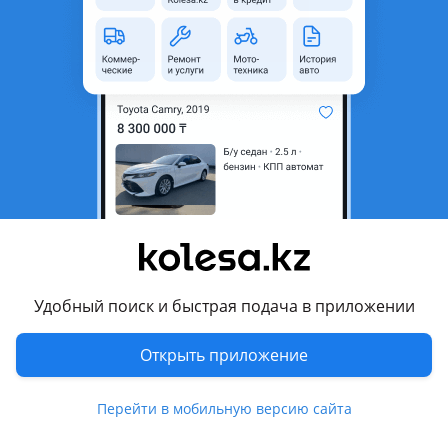
неактуальным.
Город
Уральск, Западно-
Казахстанская область
Поколение
2020 - н.в. J150 [3-й
рестайлинг]
Кузов
Внедорожник
Объем двигателя, л
2.7 (бензин)
Пробег
90 000 км
Коробка передач
Автомат
Привод
Полный привод
Удобный поиск и быстрая подача в приложении
Руль
Слева
Открыть приложение
Цвет
серебристый металлик
Растаможен в Казахстане
Да
Перейти в мобильную версию сайта