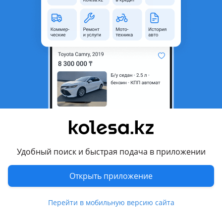
неактуальным.
Город
Алматы, Алматинская
область
Поколение
2024 - н.в. 2 поколение
Кузов
Кроссовер
Объем двигателя, л
2.5 (бензин)
Пробег
13 000 км
Коробка передач
Автомат
Привод
Полный привод
Удобный поиск и быстрая подача в приложении
Руль
Слева
Цвет
черный металлик
Открыть приложение
Растаможен в Казахстане
Да
Перейти в мобильную версию сайта
Комментарий продавца