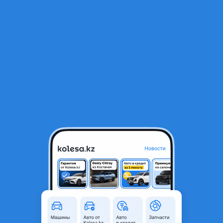
RU
Открыть приложение
1
/
27
Hyundai Palisade 2025 года
34 500 000 ₸
Объявление находится в архиве и может быть