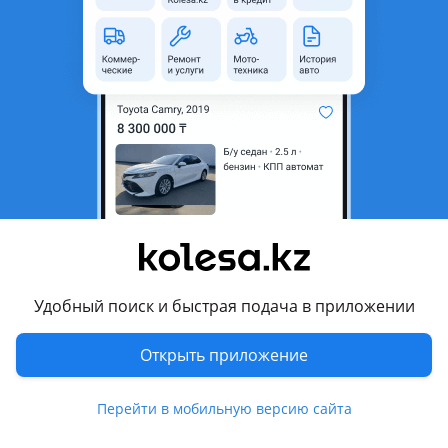
неактуальным.
Город
Шымкент, Туркестанская
область
Поколение
2017 - 2022 7 поколение
рестайлинг (LF)
Кузов
Седан
Объем двигателя, л
2 (газ)
Пробег
383 636 км
Коробка передач
Автомат
Привод
Передний привод
Удобный поиск и быстрая подача в приложении
Руль
Слева
Открыть приложение
Растаможен в Казахстане
Да
Перейти в мобильную версию сайта
Комментарий продавца