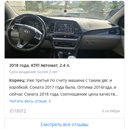
багажда орналасқан. Осыдан кейінгі DN8 кузовта
корейлер ойланып запаска орнына салыпты Көлік өз
құнын толық ақтайды. Жаңа ма жаңа. Таза ма таза.
Биіктігі де жақсы, айдап жүргелі әлі астын тигізбедім
2018 года, КПП Автомат, 2.4 л.
Срок владения: Более 2 лет
Кореец:
Уже третья по счету машина с таким двс и
коробкой, Соната 2017 года была, Оптима 2016года, и
сейчас Соната 2018 года, соотношение цена качество
просто ля, сколько людей говорят про плохой двс gdi и
Читать весь отзыв
так далее, на своём опыте убедился, волков бояться в
18
2
6 октября
лес не ходить, абсолютно без проблемное авто, ни
разу нигде не подвела и не оставила на дороге, все
Смотреть все отзывы
кто пишут либо не ездили сами либо по как всегда по