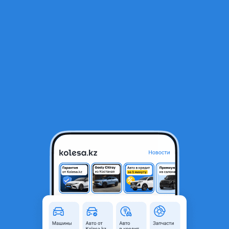
RU
Открыть приложение
1
/
20
Hyundai Sonata 2020 года
5 135 900 ₸
Объявление находится в архиве и может быть