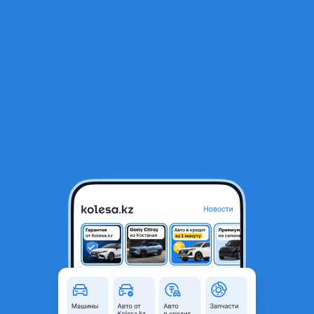
RU
Открыть приложение
1
/
19
Toyota Camry 2018 года
7 500 000 ₸
219 340 ₸
Ежемесячный платёж