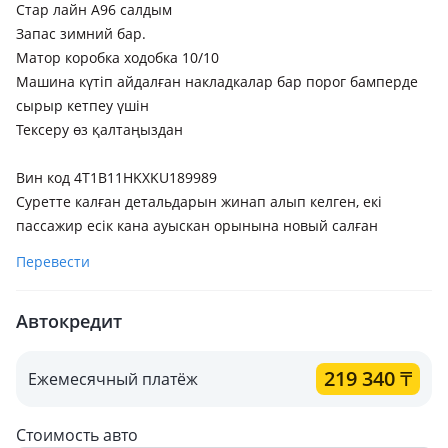
Стар лайн А96 салдым
Запас зимний бар.
Матор коробка ходобка 10/10
Машина күтіп айдалған накладкалар бар порог бамперде
сырыр кетпеу үшін
Тексеру өз қалтаңыздан
Вин код 4T1B11HKXKU189989
Суретте калған детальдарын жинап алып келген, екі
пассажир есік кана ауыскан орынына новый салған
Перевести
Автокредит
219 340
₸
Ежемесячный платёж
Стоимость авто