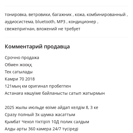
тонировка, ветровики, багажник , кожа, комбинированный ,
аудиосистема, bluetooth, MP3 , кондиционер ,
свежепригнан, вложений не требует
Комментарий продавца
Срочно продажа
Обмен жооққ
Тек сатылады
Камри 70 2018
121мың км оригинал пробегпен
Астанаға көшуіме байланысты сатып жатырмын
2025 жылы июльде өзіме айдап келдім 8, 3 ке
Сразу полный 3х шумка жасаттым
Қымбат Чехол тіктіріп 10Д полик салдым
Алды арты 360 камера 24/7 түсіреді