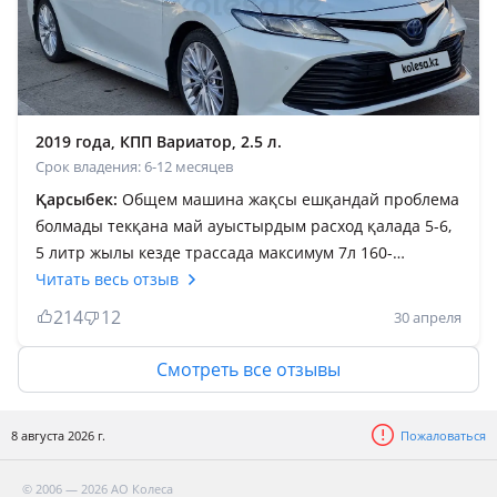
Жолың болсын, бауырым
2019 года, КПП Вариатор, 2.5 л.
Срок владения: 6-12 месяцев
Қарсыбек:
Общем машина жақсы ешқандай проблема
болмады текқана май ауыстырдым расход қалада 5-6,
5 литр жылы кезде трассада максимум 7л 160-
180журсен гибрид маған ұнады маневр жақсы
Читать весь отзыв
жасайды тып тыныш дауысы шықпайды гибридпен
214
12
30 апреля
жүргенде батарея жақсы болса проблема жоқ батарея
ауыстыру аса қымбат емес дейді нақты хабарым жоқ
Смотреть все отзывы
айдаймын деп алсаңыздар болады бірақ алып сатуға
кеңес бермеймін өйткені гибридтан көпшілік адамның
8 августа 2026 г.
Пожаловаться
ойы басқаша сатуға ұзақтау уақыт кетуі мүмкін
полный бак 60 л маған 950км жүруге жетті жылдамдық
© 2006 — 2026 АО Колеса
110-120 рахмет оқып жатсаңыздар