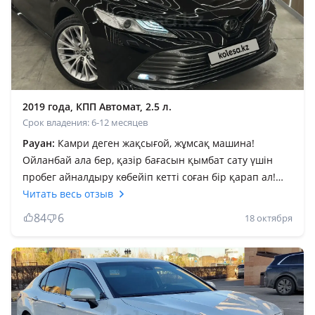
2019 года, КПП Автомат, 2.5 л.
Срок владения: 6-12 месяцев
Рауан:
Камри деген жақсығой, жұмсақ машина!
Ойланбай ала бер, қазір бағасын қымбат сату үшін
пробег айналдыру көбейіп кетті соған бір қарап ал!
Камри түрі де әдемі, jbl акустика бөлекқой! Музыканың
Читать весь отзыв
даусы анық шығады. Зор машина! Жалпы аламын
84
6
18 октября
десең ойланба, басқасын көрме. Қытай айдадым, енді
неміс көрсем бе деп жүрмін! Камри баратын жеріңе
ұзақ жол болсын, уайымсыз жетесің! Жалпы алды пәс
сол бұның айыбы. Бордюрлар саламалейкум деп
құшақтайды. Ер қанаты — ат деген бар, машина
бәрібірде сені көрсетіп тұрады қаратыр ал экспертке