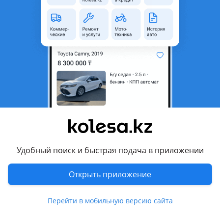
неактуальным.
Город
Караганда, Карагандинская
область
Поколение
2012 - 2018 2 поколение
Кузов
Универсал
Объем двигателя, л
1.6 (бензин)
Пробег
245 000 км
Коробка передач
Механика
Привод
Передний привод
Удобный поиск и быстрая подача в приложении
Руль
Слева
Цвет
белый
Открыть приложение
Растаможен в Казахстане
Да
Перейти в мобильную версию сайта
рейлинги , кожа, алькантара , аудиосистема, сабвуфер , ГУР,