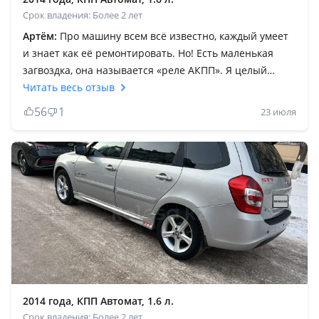
Срок владения: Более 2 лет
Артём:
Про машину всем всё известно, каждый умеет
и знает как её ремонтировать. Но! Есть маленькая
загвоздка, она называется «реле АКПП». Я целый
месяц мучился, понять не мог что не так с машиной и
Читать весь отзыв
в чем проблема, было так: машина при наборе
56
1
23 июля
скорости глохла и сама заводилась, на светофоре во
время начала движения она под ноль полностью
глохла, я думал что проблема в электрике — всё норм,
потом грешил на топливную систему — всё норм,
думал подсос воздуха — всё норм. А проблема
оказалась в релешке за 1500 тенге. Вот так мужики.
Надеюсь этот отзыв в будущем поможет человеку с
такой же проблемой.
2014 года, КПП Автомат, 1.6 л.
Срок владения: Более 2 лет