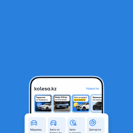
RU
Открыть приложение
1
/
5
Шестерня распредвала
48 000 ₸
Город
Алматы, Алматинская