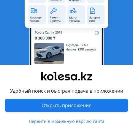
Тип услуги
Эвакуатор
Комментарий продавца
Эвакуатор в Алматы по самым доступным ценам.
* Круглосуточно и без выходных!*
Перевозка любых авто!
Перевести
Другие объявления продавца
id15173049
Удобный поиск и быстрая подача в приложении
Ремонт и услуги
Открыть приложение
Услуги
4
Перейти в мобильную версию сайта
4 августа 2026 г.
Пожаловаться