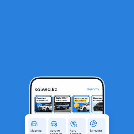
RU
Открыть приложение
1
/
6
ЭВАКУАТОР 24/7
Город
Алматы, Алматинская
область