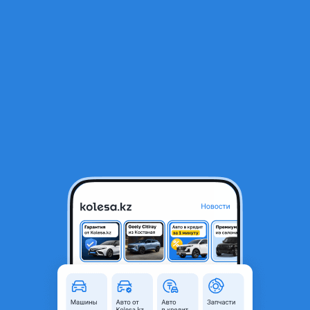
RU
Открыть приложение
1
/
34
Toyota Tacoma 2026 года
45 000 000 ₸
Новая
Проверенный продавец
Поколение
2023 - н.в. 4 поколение