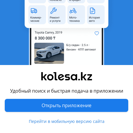
Кузов
Пикап
Объем двигателя, л
2.4 (гибрид)
Коробка передач
Автомат
Привод
Полный привод
Руль
Слева
Цвет
бронза металлик
Растаможен в Казахстане
Да
литые диски, кенгурятник, спойлер, обвес, лебёдка,
рейлинги, багажник, фаркоп , ксенон, биксенон,
Удобный поиск и быстрая подача в приложении
хрустальная оптика, линзованная оптика, дневные
ходовые огни, корректор фар, обогрев зеркал , кожа ,
Открыть приложение
аудиосистема, bluetooth, CD, MP3, USB, DVD , климат-
контроль, ГУР, ABS, SRS, зимний режим, спортивный режим,
сигнализация, автозапуск, иммобилайзер, бесключевой
Перейти в мобильную версию сайта
доступ, полный электропакет, центрозамок, круиз-