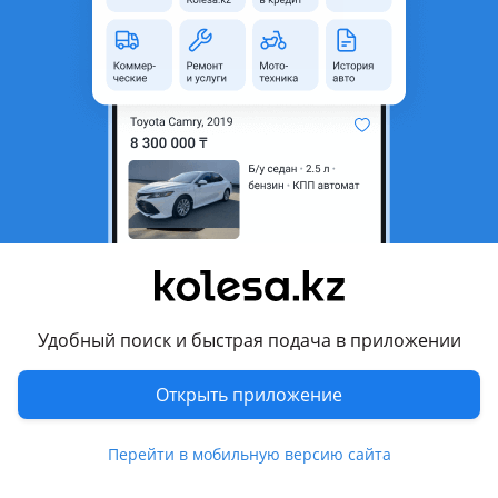
неактуальным.
Город
Шымкент, Туркестанская
область
Поколение
2013 - 2017 F10/F11/F07
рестайлинг
Кузов
Седан
Объем двигателя, л
2 (бензин)
Пробег
188 000 км
Коробка передач
Автомат
Привод
Полный привод
Удобный поиск и быстрая подача в приложении
Руль
Слева
Открыть приложение
Растаможен в Казахстане
Да
Перейти в мобильную версию сайта
Комментарий продавца