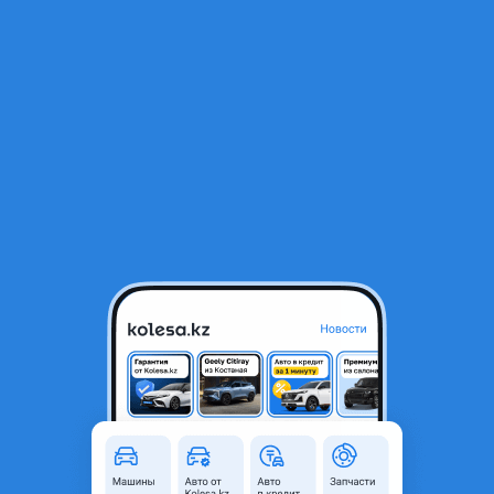
RU
Открыть приложение
1
/
40
BMW 528 2015 года
11 900 000 ₸
Объявление находится в архиве и может быть