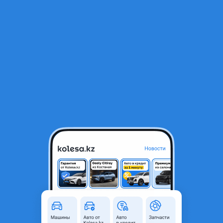
RU
Открыть приложение
1
/
5
Shacman (Shaanxi) X3000 2012 года
20 000 000 ₸
Объявление находится в архиве и может быть