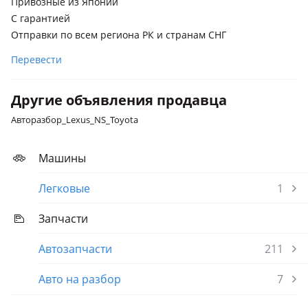
Привозные из Японии
Lexus GS 430
С гарантией
2000 - 2004 2 поколение рестайлинг (S16), 1997 - 2000 2
Отправки по всем региона РК и странам СНГ
поколение (S16), 2004 - 2007 3 поколение (S19)
Перевести
Lexus GS 400
1997 - 2000 2 поколение (S16)
Другие объявления продавца
Авторазбор_Lexus_NS_Toyota
Машины
Легковые
1
Запчасти
Автозапчасти
211
Авто на разбор
7