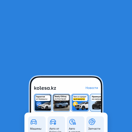
RU
Открыть приложение
1
/
3
Катушки зажигания 3UZ 2UZ 1UZ
1 000 ₸
Город
Алматы, Алматинская