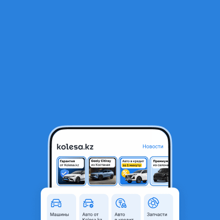
RU
Открыть приложение
В начало
1
/
2
Бампер задний
21 300 ₸
Город
Шымкент, Туркестанская