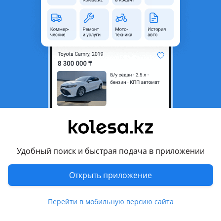
область
Состояние
Новая
Оригинальность
Оригинал
Код запчасти
ST-KA49-087S-0
Есть доставка
Да
Подходит на авто
Kia Rio X-Line
2017 - 2021 1 поколение
Kia Rio
Удобный поиск и быстрая подача в приложении
2020 - н.в. 4 поколение рестайлинг, 2017 - 2020 4
поколение
Открыть приложение
Комментарий продавца
Перейти в мобильную версию сайта
ST-KA49-087S-0