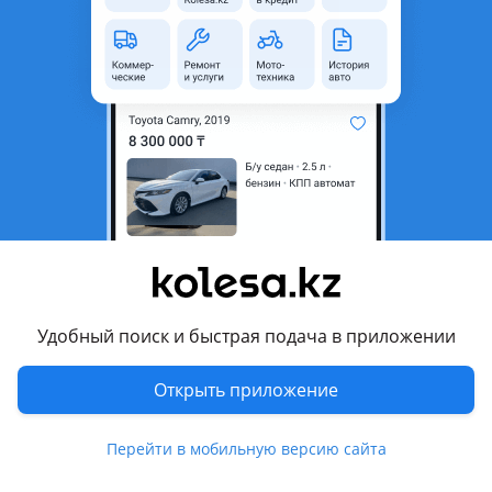
область
Состояние
Новая
Сезонность
Летние
Ширина
285 мм
Высота профиля
60
Диаметр
R18
Возможна рассрочка или
Да
кредит
Есть доставка
Да
Удобный поиск и быстрая подача в приложении
Комментарий продавца
Maxxis AT980E 285/60 R18 LT нс8 118/115Q Таиланд 2025 год
Открыть приложение
Вот основные преимущества шин Maxxis AT980E (Worm-
Drive):
Перейти в мобильную версию сайта
Универсальность (A/T формат)
Шина подходит как для асфальта, так и для бездорожья —