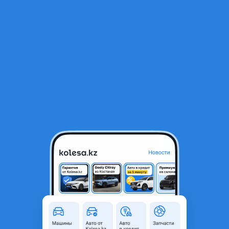
RU
Открыть приложение
1
/
3
Maxxis AT980E 285/60 R18 LT нс8 118/115Q Таиланд 2025 год
96 000 ₸
Город
Алматы, Алматинская