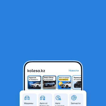
RU
Открыть приложение
1
/
8
Volkswagen Passat 2013 года
4 000 000 ₸
110 483 ₸
Ежемесячный платёж