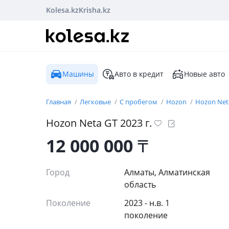
Kolesa.kz
Krisha.kz
Машины
Авто в кредит
Новые авто
Главная
Легковые
С пробегом
Hozon
Hozon Net
Hozon
Neta GT
2023
г.
12 000 000
₸
Город
Алматы, Алматинская
область
Поколение
2023 - н.в. 1
поколение