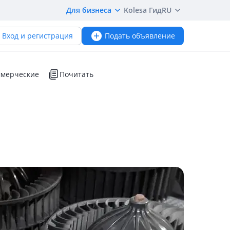
Для бизнеса
Kolesa Гид
RU
Вход и регистрация
Подать объявление
мерческие
Почитать