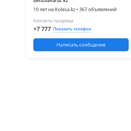
benzbavaria. kz
Mercedes-Benz E 320
2006 - 2009 W211/S211
10 лет на Kolesa.kz • 367 объявлений
рестайлинг
Контакты продавца
2002 - 2006 W211/S211
1995 - 1999 W210/S210
+7 777
Показать телефон
Mercedes-Benz E 350
2009 - 2013
Написать сообщение
W212/S212/C207/A207
2006 - 2009 W211/S211
рестайлинг
2002 - 2006 W211/S211
Mercedes-Benz E 500
2009 - 2013
W212/S212/C207/A207
2006 - 2009 W211/S211
рестайлинг
2002 - 2006 W211/S211
Mercedes-Benz ML 350
2005 - 2008 W164
Mercedes-Benz S 320