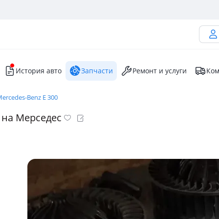
История авто
Запчасти
Ремонт и услуги
Ком
ercedes-Benz E 300
 на Мерседес