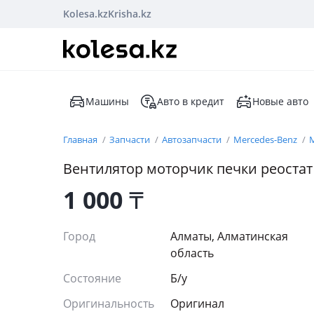
Kolesa.kz
Krisha.kz
Машины
Авто в кредит
Новые авто
Главная
Запчасти
Автозапчасти
Mercedes-Benz
M
Вентилятор моторчик печки реостат
1 000
₸
Город
Алматы, Алматинская
область
Состояние
Б/y
Оригинальность
Оригинал