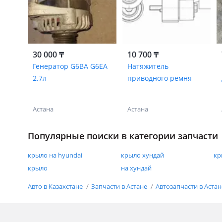
30 000 ₸
10 700 ₸
Генератор G6BA G6EA
Натяжитель
2.7л
приводного ремня
Астана
Астана
Популярные поиски в категории запчасти
крыло на hyundai
крыло хундай
кр
крыло
на хундай
Авто в Казахстане
Запчасти в Астане
Автозапчасти в Аста