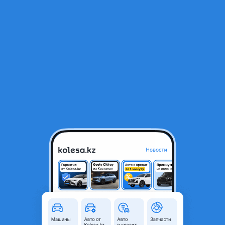
RU
Открыть приложение
1
/
8
Dongfeng 2013 года
8 700 000 ₸
с пробегом