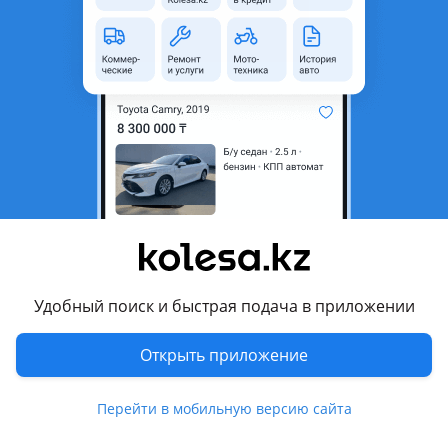
Город
Алматы, Алматинская
область
Тип техники
Эвакуатор
Тип топлива
Дизель
Страна-производитель
Китай
Комментарий продавца
В отличном состоянии, новые аккумуляторы, новая зимняя
резина, автономная печка, заменено полностью
сцепление, гидро платформа с брилем перевозка второй
машины, удобдноя перегрузка с платформы в фуры, торг
Удобный поиск и быстрая подача в приложении
возле машины.
Открыть приложение
Перевести
Перейти в мобильную версию сайта
Другие объявления продавца