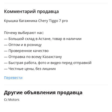
Haval M6
2021 - н.в. 1 поколение
Комментарий продавца
Chery Tiggo 8 Pro
Крышка багажника Chery Tiggo 7 pro
2021 - н.в. 1 поколение
Почему выбирают нас:
Chery Tiggo 7 Pro
— Большой склад в Астане, товар в наличии
2019 - н.в. 1 поколение
— Оптом и в розницу
Chery Tiggo 4 Pro
— Проверенное качество
2021 - н.в. 1 поколение
— Отправка по всему Казахстану
— Быстрая работа, фото и видео перед отправкой
Chery Tiggo 2 Pro
— Честные цены, без лишних
2023 - н.в. 2 поколение , 2021 - н.в. 1 поколение
Перевести
Deepal G318
2024 - н.в. 1 поколение
Другие объявления продавца
Deepal S07
Cc Motors
2023 - н.в. 1 поколение
Deepal S09