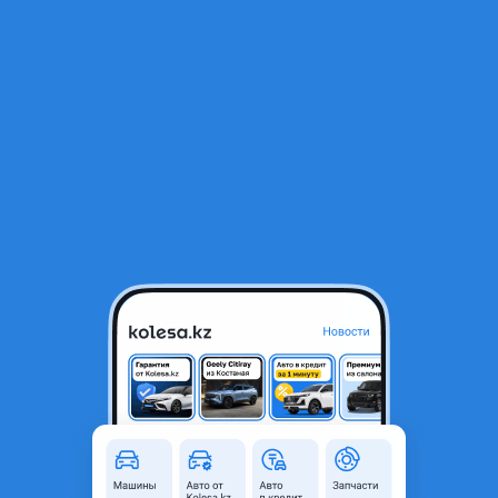
RU
Открыть приложение
1
/
3
Крышка багажника Chery Tiggo 7 pro
5 000 ₸
Город
Астана, Акмолинская