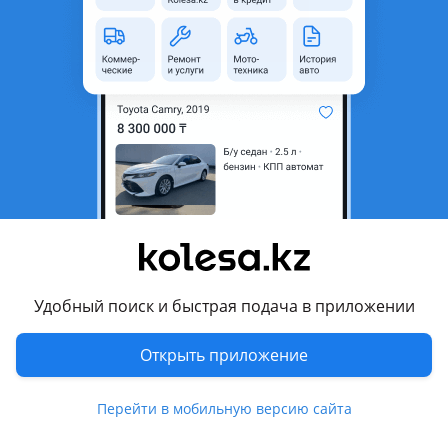
область
Состояние
Новая
Оригинальность
Оригинал
Код запчасти
552000038AADYJ
Возможна рассрочка или
Да
кредит
Есть доставка
Да
Подходит на авто
Haval H6
Удобный поиск и быстрая подача в приложении
2024 - н.в. 3 поколение рестайлинг, 2020 - н.в. 3 поколение,
2016 - н.в. 2 поколение, 2013 - 2022 1 поколение
Открыть приложение
Haval Jolion
2024 - н.в. 1 поколение рестайлинг, 2021 - н.в. 1 поколение
Перейти в мобильную версию сайта
(B30)
Показать больше