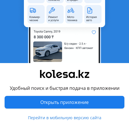
рестайлинг
Кузов
Внедорожник
Объем двигателя, л
6.2 (бензин)
Коробка передач
Автомат
Привод
Полный привод
Руль
Слева
Растаможен в Казахстане
Да
Комментарий продавца
Новый Cadillac Escalade – флагманский SUV в
Удобный поиск и быстрая подача в приложении
максимальной комплектации.
Роскошь, мощь и технологии нового поколения.
Открыть приложение
⚠️ Количество автомобилей ограниченно.
Перейти в мобильную версию сайта
Специальное предложение:
Компенсируем ваши расходы по налогу на роскошь.