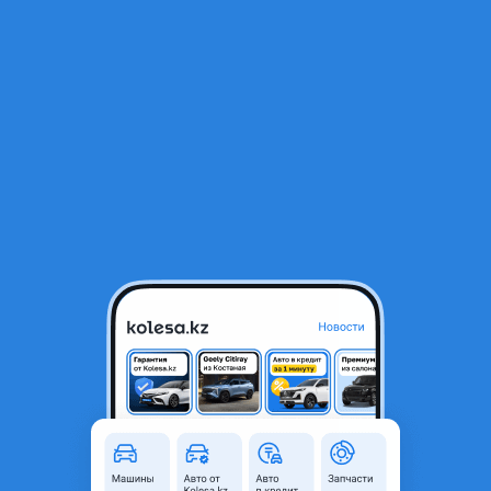
RU
Открыть приложение
1
/
53
Cadillac Escalade Premium Luxury Platinum 2026 года
104 180 000 ₸
Новая
Проверенный продавец
Поколение
2024 - н.в. 5 поколение