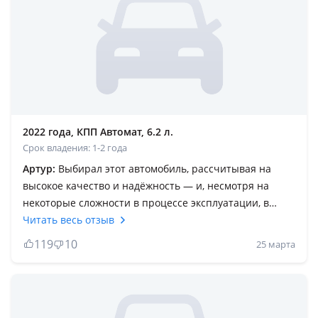
2022 года, КПП Автомат, 6.2 л.
Срок владения: 1-2 года
Артур:
Выбирал этот автомобиль, рассчитывая на
высокое качество и надёжность — и, несмотря на
некоторые сложности в процессе эксплуатации, в
целом остался доволен. Комфорт, динамика,
Читать весь отзыв
оснащение — всё соответствует премиальному
119
10
25 марта
уровню, и за рулём ощущается уверенность. На
раннем этапе эксплуатации возникла серьёзная
техническая проблема, но Cadillac полностью взял
ситуацию под контроль. Бренд не остался в стороне: