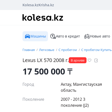
Kolesa.kz
Krisha.kz
Машины
Авто в кредит
Новые авто
Главная
Легковые
С пробегом
С пробегом Купить
Lexus
LX 570
2008
г.
В архиве
17 500 000
₸
Город
Актау, Мангистауская
область
Поколение
2007 - 2012 3
поколение (J2)