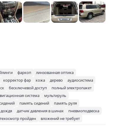
йлинги
фаркоп
линзованная оптика
корректор фар
кожа
дерево
аудиосистема
уск
бесключевой доступ
полный электропакет
вигационная система
мультируль
 сидений
память сидений
память руля
 дождя
датчик давления в шинах
пневмоподвеска
техосмотр пройден
вложений не требует