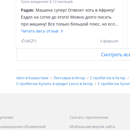
Срок владения: 6-12 месяцев
Радик:
Машина супер! Отвезет хоть в Африку!
Ездил на сотке до этого! Можно долго писать
про машину! Все только большой плюс, но если
бы не расход топлива! Поэтому пересел на 70
Читать весь отзыв
ку! Но в гараже не помешал бы такой
48
5
9 февраля
внедорожник на всякий случай! Перебрал
ходовку вышло не много! Гидроподвеска
Смотреть вс
вечная! Шумоизоляция на 5! Ямы глотает!
Поэтому все кто хочет взять себе 570 советую!
Лучше брать первое поколение их! Они не
Авто в Казахстане
Легковые в Актау
С пробегом в Актау
капризные! У знакомого более новая версия и
С пробегом Купить в кредит Lexus в Актау
С пробегом Купить
постоянно ковыряется то че! Машина супер!
дателям
Скачать приложение
 размещения объявлений
Мобильная версия сайта