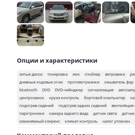
Опции и характеристики
литые диски
тонировка
люк
спойлер
ветровики
ре
дневные ходовые огни
противотуманки
омыватель фар
bluetooth
DVD
DVD-чейнджер
сигнализация
автозап
центрозамок
круиз-контроль
бортовой компьютер
на
подогрев сидений
подогрев задних сидений
вентиляция
парктроники
камера заднего вида
датчик света
датчик
изменяемый клиренс
климат-контроль
налог уплачен