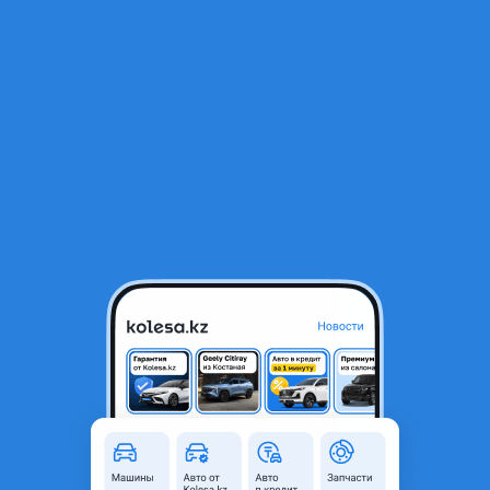
RU
Открыть приложение
1
/
20
BTL Used Parts JP
Общая информация
Комментарий продавца