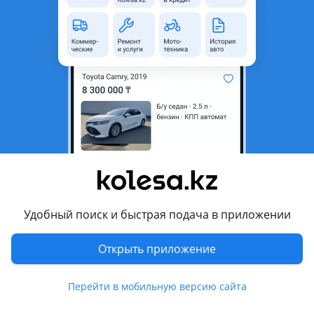
Auto Bridge JP — это прямой мост между Японией и
Казахстаном в мире автозапчастей.
Мы занимаемся поставками контрактных автозапчастей и
техники напрямую из Японии, из города Тояма, где
расположен наш собственный авторазбор.
Мы лично разбираем автомобили, тщательно отбираем
только качественные детали и грузим их в контейнеры для
отправки в Казахстан.
В Алматы открыт наш склад-магазин по адресу:
Первомайская промышленная зона, 164а
Удобный поиск и быстрая подача в приложении
Открыть приложение
Почему выбирают нас:
Прямые поставки без посредников
Перейти в мобильную версию сайта
Только проверенные запчасти без пробега по СНГ