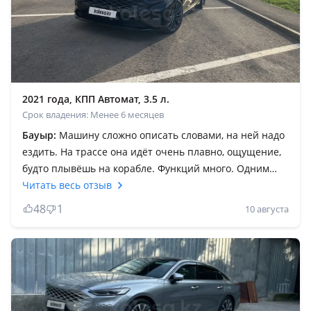
2021 года, КПП Автомат, 3.5 л.
Срок владения: Менее 6 месяцев
Бауыр:
Машину сложно описать словами, на ней надо
ездить. На трассе она идёт очень плавно, ощущение,
будто плывёшь на корабле. Функций много. Одним
словом, на ней надо ездить. Всё создано для
Читать весь отзыв
максимального комфорта. Бензиновый 3.5-литровый
48
1
10 августа
двигатель с полным приводом ведёт себя уверенно
зимой. На скользкой дороге K8 уверенно выезжает
там, где не проедут ни передне-, ни заднеприводные
машины. У кого есть деньги на покупку, тот не
пожалеет. Армандап жүрген жандарға бұйырсын Алла
елімізді тіл-көзден сақтасын