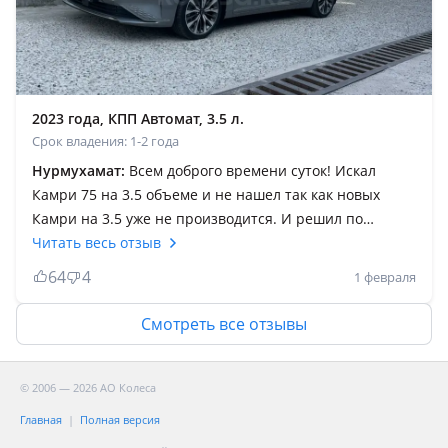
2023 года, КПП Автомат, 3.5 л.
Срок владения: 1-2 года
Нурмухамат:
Всем доброго времени суток! Искал
Камри 75 на 3.5 объеме и не нашел так как новых
Камри на 3.5 уже не производится. И решил по
пробовать Кия к 8 на 3.5 объеме. Машина конечно не
Читать весь отзыв
сравнится с Камри она классом высше чем Камри!
64
4
1 февраля
Хочу рассказать как есть без преувеличение машина
огонь по трассе не едит, а летит. Реально срывается
Смотреть все отзывы
как на самолете. Очень удобная резвая экономичная
машина. На трассе нет равных с ней. Это не
объяснимо нужно по пробовать и всё будет понятно
© 2006 — 2026 АО Колеса
что я не преувеличиваю это действительно так и есть!
Главная
Полная версия
Очень экономичная удобная при вождение салон