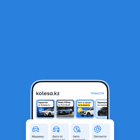
RU
Открыть приложение
1
/
10
Kia K8 2022 года
16 500 000 ₸
Объявление находится в архиве и может быть