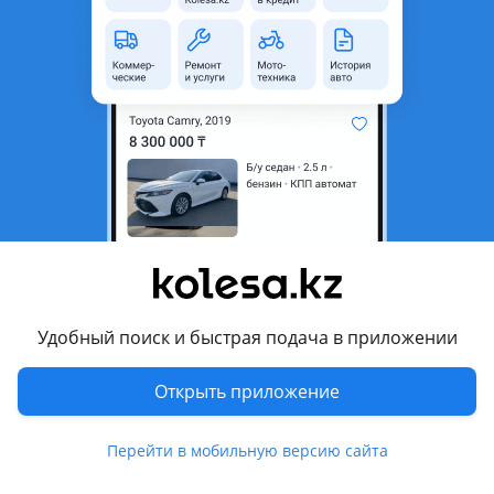
неактуальным.
Город
Алматы, Алматинская
область
Поколение
2021 - н.в. 1 поколение
Кузов
Седан
Объем двигателя, л
2.5 (бензин)
Пробег
52 000 км
Коробка передач
Автомат
Привод
Передний привод
Удобный поиск и быстрая подача в приложении
Руль
Слева
Цвет
белый
Открыть приложение
Растаможен в Казахстане
Да
Перейти в мобильную версию сайта
литые диски, тонировка, люк, панорамная крыша,