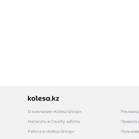
рестайлинг
2009 - 2013
W212/S212/C207/A207
О компании «Kolesa Group»
Рекламо
Написать в Службу заботы
Правила
Работа в «Kolesa Group»
Пользова