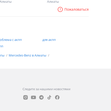
Алматы
Алматы
Пожаловаться
облема с акпп
для акпп
пп
аты
Mercedes-Benz в Алматы
Следите за нашими новостями