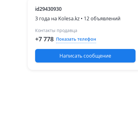
2012 - 2016 3 поколение
id29430930
[2 рестайлинг]
2016 - 2019 3 поколение
3 года на Kolesa.kz • 12 объявлений
[3 рестайлинг]
1999 - 2006 2 поколение
Контакты продавца
1990 - 1999 1 поколение
+7 778
Показать телефон
(R1/R2)
Toyota Highlander
Написать сообщение
2008 - 2010 2 поколение
(U4)
2016 - 2019 3 поколение
рестайлинг (U5)
2010 - 2013 2 поколение
рестайлинг (U4)
2004 - 2007 1 поколение
рестайлинг (U2)
2019 - н.в. 4 поколение
(GSU7/AXUH7)
2013 - 2016 3 поколение
(U5)