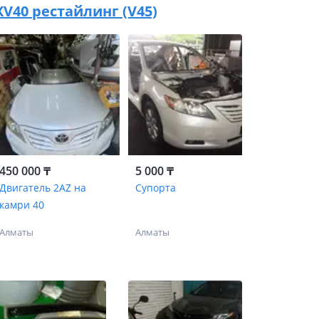
 XV40 рестайлинг (V45)
450 000 ₸
5 000 ₸
Двигатель 2AZ на
Супорта
камри 40
Алматы
Алматы