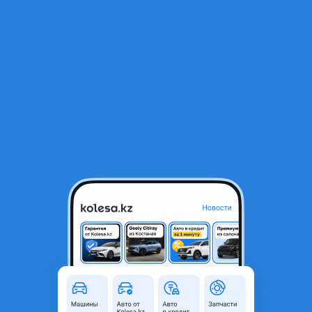
RU
Открыть приложение
1
/
3
Mercedes W204 C class руль
50 000 ₸
Объявление находится в архиве и может быть