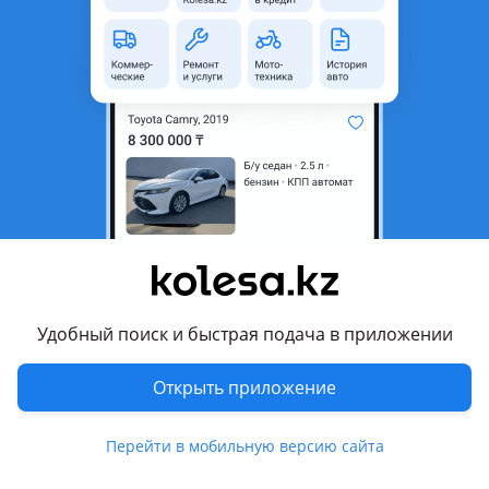
неактуальным.
Город
Астана, Акмолинская
область
Состояние
Б/y
Подходит на авто
Mercedes-Benz C 180
Mercedes-Benz C 200
Комментарий продавца
Удобный поиск и быстрая подача в приложении
Mercedes W204 C class руль
Открыть приложение
Перейти в мобильную версию сайта
Так же имеются другие запчасти для этого автомобиля.
Внимание! Находимся в Астане — отправка в другие