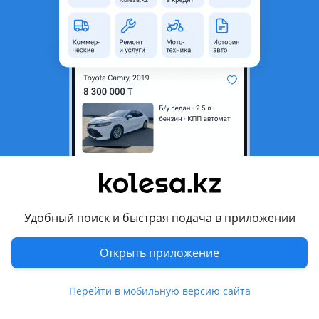
область
Состояние
Б/y
Оригинальность
Оригинал
Возможна рассрочка или
Да
кредит
Есть доставка
Да
Подходит на авто
BMW X1
2012 - 2015 E84 рестайлинг, 2009 - 2012 E84
Удобный поиск и быстрая подача в приложении
Комментарий продавца
Открыть приложение
BMW E84 X1 диффузор заднего бампера
Перейти в мобильную версию сайта
Так же имеются другие запчасти для этого автомобиля.