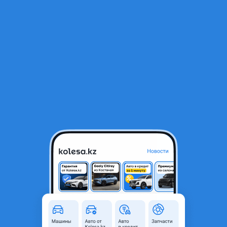
RU
Открыть приложение
1
/
4
BMW E84 X1 диффузор заднего бампера
20 000 ₸
Город
Астана, Акмолинская