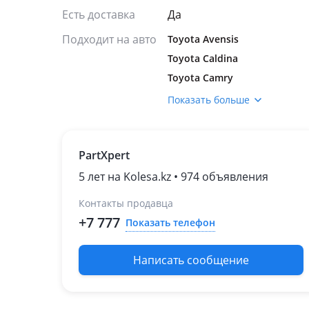
Есть доставка
Да
Подходит на авто
Toyota Avensis
Toyota Caldina
Toyota Camry
Toyota Corolla
Показать больше
Toyota Ipsum
Toyota Mark II
PartXpert
Toyota RAV4
Toyota Windom
5 лет на Kolesa.kz • 974 объявления
Toyota Camry Gracia
Контакты продавца
Toyota Carina E
+7 777
Показать телефон
Написать сообщение