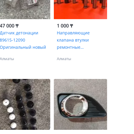
47 000 ₸
1 000 ₸
Датчик детонации
Направляющие
89615-12090
клапана втулки
Оригинальный новый
ремонтные
маслосъемные
Алматы
Алматы
колпачки
ремкомплект