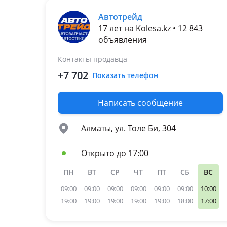
2020 - н.в. 4 поколение
Автотрейд
(KL8)
17 лет на Kolesa.kz • 12 843
2012 - 2020 3 поколение
объявления
(5F1)
Skoda Fabia
Контакты продавца
2014 - 2018 NJ (NJ3)
+7 702
Показать телефон
Skoda Superb
2015 - 2019 3 поколение
Написать сообщение
(3V3/3V5)
Volkswagen Beetle
Алматы, ул. Толе Би, 304
2011 - 2019 A5
Volkswagen Polo
Открыто до 17:00
2020 - н.в. 6 поколение
2017 - н.в. 6 поколение
ПН
ВТ
СР
ЧТ
ПТ
СБ
ВС
[Европейский рынок]
2015 - 2020 5 поколение
09:00
09:00
09:00
09:00
09:00
09:00
10:00
рестайлинг
19:00
19:00
19:00
19:00
19:00
18:00
17:00
2009 - 2015 5 поколение
Volkswagen Tiguan