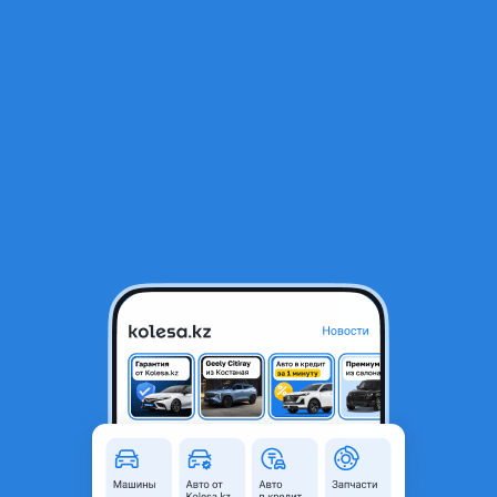
RU
Открыть приложение
1
/
15
Schmitz 2012 года
12 900 000 ₸
Объявление находится в архиве и может быть