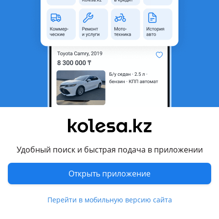
неактуальным.
с пробегом
Город
Шымкент, Туркестанская
область
Тип техники
Рефрижератор
Страна-производитель
Европа
Комментарий продавца
Прицеп в отличном состоянии, 5 см толщина, любая
проверка за ваш счет! Возможно варианты на легковую
Удобный поиск и быстрая подача в приложении
авто!
Открыть приложение
Перевести
Перейти в мобильную версию сайта
© 2006 — 2026 АО Колеса