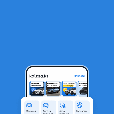
RU
Открыть приложение
1
/
6
Радиатор кондиционера диффузор вентилятор Mercedes Benz
ML163 ML 163
40 000 ₸