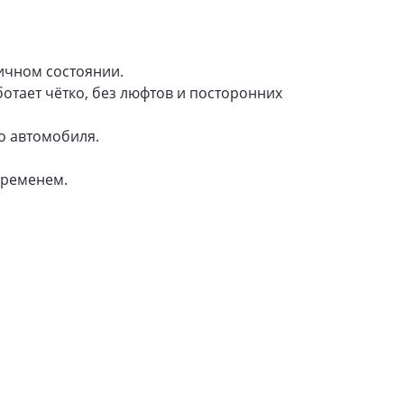
личном состоянии.
тает чётко, без люфтов и посторонних
го автомобиля.
временем.