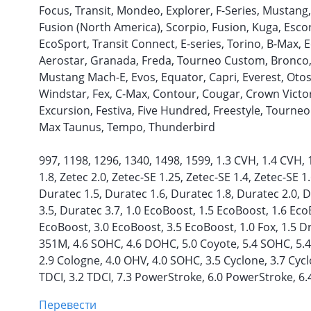
Focus, Transit, Mondeo, Explorer, F-Series, Mustang,
Fusion (North America), Scorpio, Fusion, Kuga, Escor
EcoSport, Transit Connect, E-series, Torino, B-Max, 
Aerostar, Granada, Freda, Tourneo Custom, Bronco, Sp
Mustang Mach-E, Evos, Equator, Capri, Everest, Oto
Windstar, Fex, C-Max, Contour, Cougar, Crown Victor
Excursion, Festiva, Five Hundred, Freestyle, Tourneo
Max Taunus, Tempo, Thunderbird
997, 1198, 1296, 1340, 1498, 1599, 1.3 CVH, 1.4 CVH, 
1.8, Zetec 2.0, Zetec-SE 1.25, Zetec-SE 1.4, Zetec-SE 1
Duratec 1.5, Duratec 1.6, Duratec 1.8, Duratec 2.0, 
3.5, Duratec 3.7, 1.0 EcoBoost, 1.5 EcoBoost, 1.6 Eco
EcoBoost, 3.0 EcoBoost, 3.5 EcoBoost, 1.0 Fox, 1.5 D
351M, 4.6 SOHC, 4.6 DOHC, 5.0 Coyote, 5.4 SOHC, 5.4
2.9 Cologne, 4.0 OHV, 4.0 SOHC, 3.5 Cyclone, 3.7 Cyclo
TDCI, 3.2 TDCI, 7.3 PowerStroke, 6.0 PowerStroke, 6
Перевести