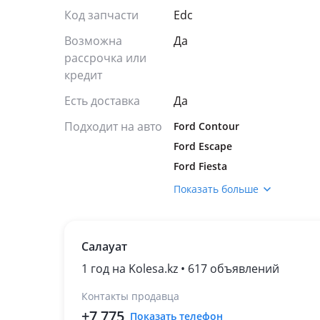
Код запчасти
Edc
Возможна
Да
рассрочка или
кредит
Есть доставка
Да
Подходит на авто
Ford Contour
Ford Escape
Ford Fiesta
Ford Focus
Показать больше
Ford Fusion
Ford Maverick
Салауат
Ford Mondeo
1 год на Kolesa.kz • 617 объявлений
Контакты продавца
+7 775
Показать телефон