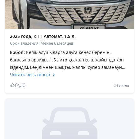
2025 года, КПП Автомат, 1.5 л.
Срок владения: Менее 6 месяцев
Ербол:
Көлік алушыларға алуға кеңес беремін,
бағасына арзиды, 1.5 литр қозғалтқыш жайында көп
іздендім, көңілімнен шықты, жалпы супер заманауи
жалықпайтын көлік, 1.5 л қозғатлқыш жайында жап
Читать весь отзыв
жақсы жүйрік қозғалтқыш Енді Мерс, Бмв, Лексус
0
0
24 июля
лакшри көліктермен салыстырмаңыздар, әйтседе
функциалары басым. Менікі панелде тұрған 1, 5 метр
планшеті кейде өшіп қосылады (перезагрузка) жасап
теуіп жүрміз!