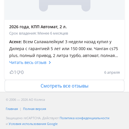
2026 года, КПП Автомат, 2 л.
Срок владения: Менее 6 месяцев
Асеке:
Всем Саламалейкум! 3 недели назад купил у
Дилера с гарантией 5 лет или 150 000 км. Чанган cs75
plus, полный привод, 2 литра турбо, автомат, полная
комплектация Tech. У двигателя блок чугунный,
Читать весь отзыв
коробка автомат Японская Aisin. Поэтому думаю, что
1
0
6 апреля
агрегаты всё таки надежные (если вовремя проходить
ТО, и заправлять бензин марки АИ-95). Машина
Смотреть все отзывы
комфортная, мягкая, взбитая, ходовка мячик,
шумоизоляция вполне устраивает, и самое главное —
© 2006 — 2026 АО Колеса
НОВАЯ МАШИНА! Проехал 1400 км. На данном этапе
Главная
Полная версия
прохожу обкатку двигателя, и адаптацию гидравлики
АКПП. Думаю адаптация гидравлики АКПП будет
Защищено reCAPTCHA. Действуют
Политика конфиденциальности
и
Условия использования Google
длиться до пробега 2500-3000 км. По началу АКПП