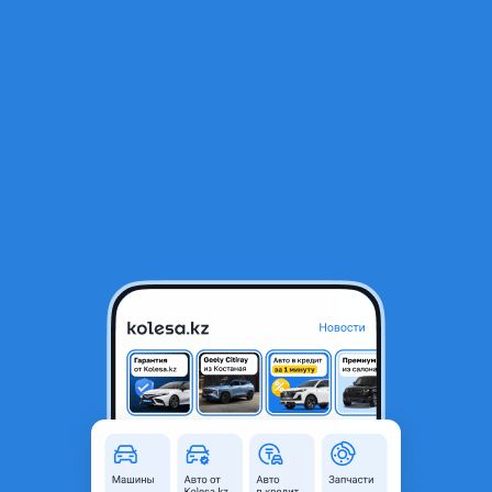
RU
Открыть приложение
1
/
35
Changan CS75 Plus Tech 2026 года
13 990 000 ₸
Новая
Официальный дилер
Предложения дилера
Подробнее