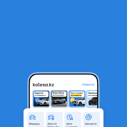
RU
Открыть приложение
В начало
1
/
2
Магазин автозапчастей Спартак
Общая информация
Комментарий продавца