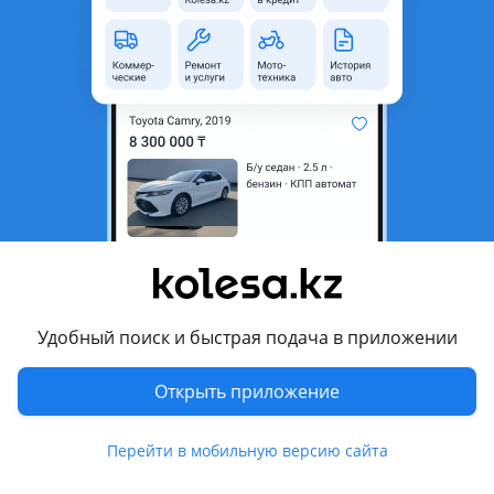
Автозапчасти на все авто!
Услуги автоподбора! Авто эксперт
Продажа авто!
Перевести
Другие объявления продавца
Магазин автозапчастей SPARTAK
Запчасти
Автозапчасти
9
Удобный поиск и быстрая подача в приложении
Шины
2
Открыть приложение
7 августа 2026 г.
Пожаловаться
Перейти в мобильную версию сайта
© 2006 — 2026 АО Колеса