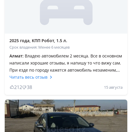
2025 года, КПП Робот, 1.5 л.
Срок владения: Менее 6 месяцев
Алмат:
Владею автомобилем 2 месяца. Все в основном
написали хорошие отзывы, я напишу то что вижу сам.
При езде по городу кажется автомобиль незаменим,
хороший разгон, отличный расход и т. Д. Но всем
Читать весь отзыв
советую выехать на трассу и посмотреть на нее уже
212
38
15 августа
там. Буду писать минусы, кстати хотел сказать, что
машину я брал у не официалов (компания Seven Cars).
Комплектация у меня самая простая. Так вот. Первый
минус это отсутствие быстрой зарядки (говорят есть
такие версии, но у меня только с медленной)
проводишь на заправках электричества по 3 часа,