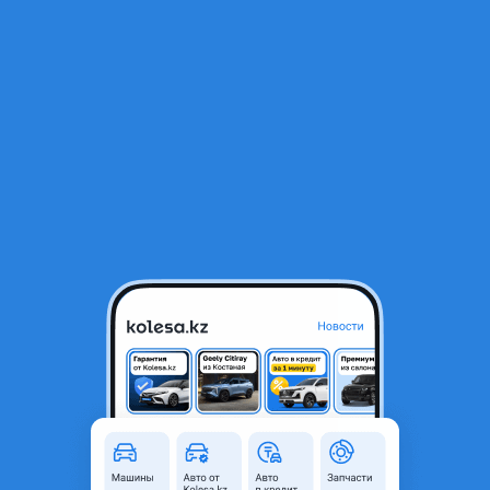
RU
Открыть приложение
1
/
9
BYD Destroyer 05 Luxury 2025 года
7 800 000 ₸
Новая
Проверенный продавец
Объявление находится в архиве и может быть