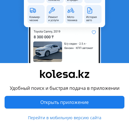
область
Тип техники
Экскаватор
Тип топлива
Дизель
Страна-производитель
Китай
Комментарий продавца
Цена указана в Юанях, в наличии есть все модели XCMG
Колесный экскаватор XE265C
Рабочий вес: 25500 кг
Емкость ковша: 1.2 м³
Удобный поиск и быстрая подача в приложении
Модель двигателя: ISUZU CC-6BG1TRP-05
Количество цилиндров: 6 шт
Открыть приложение
Номинальная мощность/скорость: 135.5/2150 кВт/об/мин
Максимальный крутящий момент/скорость: 637/1800 Н. М/
Перейти в мобильную версию сайта
об/мин
Скорость передвижения (высокая/низкая)