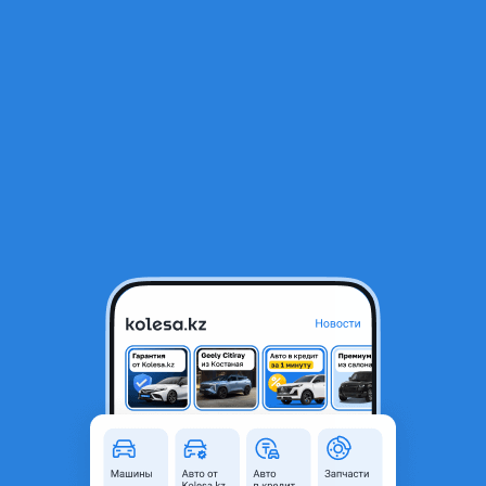
RU
Открыть приложение
В начало
1
/
2
XCMG XE265C 2025 года
новая, без пробега
Город
Астана, Акмолинская