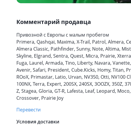
Комментарий продавца
Привозной с Европы с малым пробегом
Primera, Qashqai, Maxima, X-Trail, Patrol, Almera, Ce
Almera Classic, Pathfinder, Sunny, Note, Altima, Mist
Skyline, Elgrand, Sentra, Quest, Micra, Prairie, Xter
Fuga, Laurel, Armada, Tino, Liberty, Navara, Vanette
Avenir, Safari, President, Cube.Kicks, Homy, Titan, P
ROoX, Primastar, Latio, Urvan, NV350, Otti, NV100 Cli
100NX, Terra, Expert, 200SX, 240SX, 3OOZX, 350Z, 370
Z, Stagea, Gloria, GT-R, Lafesta, Leaf, Leopard, Moco
Crossover, Prairie Joy
Перевести
Условия доставки