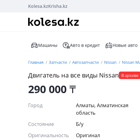
Kolesa.kz
Krisha.kz
Машины
Авто в кредит
Новые авто
Главная
Запчасти
Автозапчасти
Nissan
Nissan M
Двигатель на все виды Nissan
В архиве
290 000
₸
Город
Алматы, Алматинская
область
Состояние
Б/y
Оригинальность
Оригинал