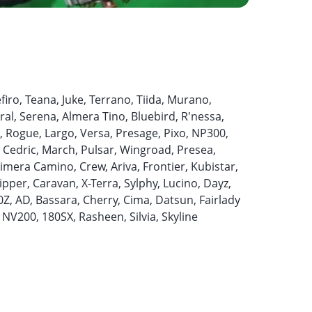
firo, Teana, Juke, Terrano, Tiida, Murano,
ral, Serena, Almera Tino, Bluebird, R'nessa,
ra, Rogue, Largo, Versa, Presage, Pixo, NP300,
, Cedric, March, Pulsar, Wingroad, Presea,
rimera Camino, Crew, Ariva, Frontier, Kubistar,
pper, Caravan, X-Terra, Sylphy, Lucino, Dayz,
Z, AD, Bassara, Cherry, Cima, Datsun, Fairlady
, NV200, 180SX, Rasheen, Silvia, Skyline