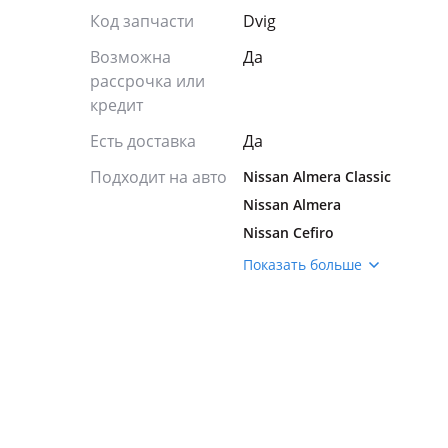
Код запчасти
Dvig
Возможна
Да
рассрочка или
кредит
Есть доставка
Да
Подходит на авто
Nissan Almera Classic
Nissan Almera
Nissan Cefiro
Nissan Fuga
Показать больше
Nissan Maxima
Nissan Patrol
Nissan Qashqai
Nissan Rogue
Nissan Sunny
Nissan Tiida