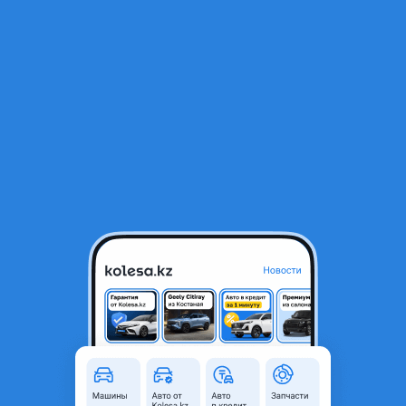
RU
Открыть приложение
В начало
1
/
2
Гур насос на Ford, Форд
20 000 ₸
Город
Алматы, Алматинская