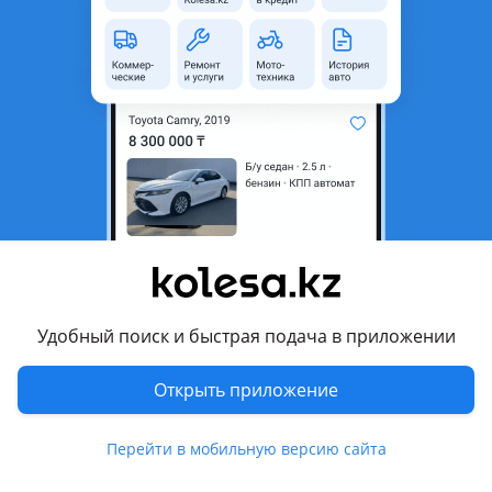
область
Состояние
Б/y
Код запчасти
Gur
Есть доставка
Да
Подходит на авто
Ford F-Series
Ford Transit
Ford Escape
Удобный поиск и быстрая подача в приложении
Ford Explorer
Показать больше
Ford Fiesta
Открыть приложение
Ford Focus
Комментарий продавца
Перейти в мобильную версию сайта
Ford Galaxy
FORD B-MAX (2012-2018гг)