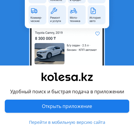
Город
Шымкент, Туркестанская
область
Тип техники
Каток
Тип топлива
Дизель
Страна-производитель
Китай
Комментарий продавца
ТОО «Агротехменеджмент» («АТМ») официальный дилер
техники бренда LiuGong в Республике Казахстан.
— Лизинг: "БЦК", "Технолизинг", «КазАгроФинанс», "Mers
Удобный поиск и быстрая подача в приложении
Leasing"
— Собственная рассрочка
Открыть приложение
— Консультация по финансированию
— 1 года гарантия или 2000-5000 моточасов
Перейти в мобильную версию сайта
— Послепродажное сопровождение
— Склад запасных частей