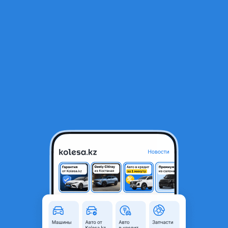
RU
Открыть приложение
1
/
3
LiuGong 6116Е 2026 года
23 900 000 ₸
Новая
От дилера
новая, без пробега