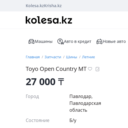
Kolesa.kz
Krisha.kz
Машины
Авто в кредит
Новые авто
Главная
Запчасти
Шины
Летние
Toyo Open Country MT
27 000
₸
Город
Павлодар,
Павлодарская
область
Состояние
Б/y