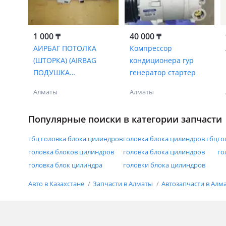
1 000 ₸
40 000 ₸
АИРБАГ ПОТОЛКА
Компрессор
(ШТОРКА) (AIRBAG
кондиционера гур
ПОДУШКА
генератор стартер
БЕЗОПАСНОСТИ) (В
Алматы
Алматы
АССОРТИМЕНТЕ)
Популярные поиски в категории запчасти
гбц головка блока цилиндров
головка блока цилиндров гбц
го
головка блоков цилиндров
головка блока цилиндров
го
головка блок цилиндра
головки блока цилиндров
Авто в Казахстане
Запчасти в Алматы
Автозапчасти в Алм