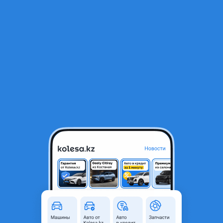
RU
Открыть приложение
1
/
23
Стёкла фар на Ауди Q7 2005-2015 Алматы Костанай в наличии
17 000 ₸
Город
Костанай, Костанайская