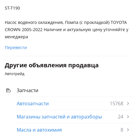
поколение, 2004 - 2009 1 поколение
ST-T190
Lexus GS 350
2015 - 2020 4 поколение рестайлинг (L1), 2011 - 2015 4
Насос водяного охлаждения, Помпа (с прокладкой) TOYOTA
поколение (L1)
CROWN 2005-2022 Наличие и актуальную цену уточняйте у
Lexus GS 300h
менеджера
2015 - 2020 4 поколение рестайлинг (L1)
Перевести
Lexus GS 450h
2015 - 2020 4 поколение рестайлинг (L1)
Другие объявления продавца
Lexus IS 350
Автотрейд
2005 - 2010 XE20
Запчасти
Lexus RC 300h
2013 - 2018 1 поколение (C1)
Автозапчасти
15768
Lexus RC 350
Магазины запчастей и авторазборы
24
2013 - 2018 1 поколение (C1)
Lexus RC 200t
Масла и автохимия
8