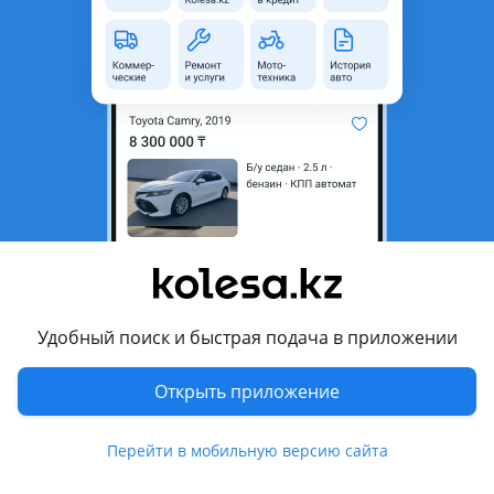
область
Состояние
Новая
Оригинальность
Оригинал
Код запчасти
ST-T190
Есть доставка
Да
Подходит на авто
Toyota Crown Majesta
2013 - 2018 S210, 2009 - 2013 S200, 2004 - 2009 S180, 1999 -
2004 S170
Удобный поиск и быстрая подача в приложении
Toyota Crown
2018 - 2022 S220, 2012 - 2018 S210, 2008 - 2012 S200, 2003 -
Открыть приложение
2008 S180 (CRS/JZS/GRS18/UZS), 1999 - 2007 S170
Показать больше
Toyota Mark X
Перейти в мобильную версию сайта
2012 - н.в. 2 поколение рестайлинг, 2009 - 2011 2
Комментарий продавца