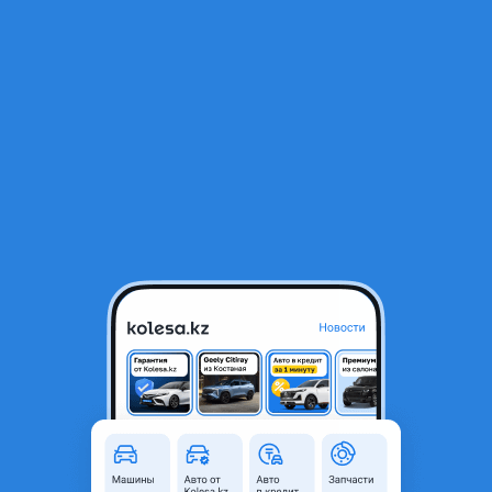
RU
Открыть приложение
В начало
1
/
2
Насос водяного охлаждения, Помпа (с прокладкой)
16 050 ₸
Город
Павлодар, Павлодарская