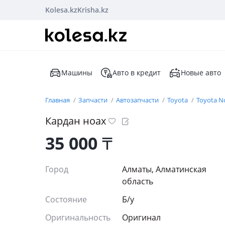
Kolesa.kz
Krisha.kz
Машины
Авто в кредит
Новые авто
Главная
Запчасти
Автозапчасти
Toyota
Toyota N
Кардан ноах
35 000
₸
Город
Алматы, Алматинская
область
Состояние
Б/y
Оригинальность
Оригинал