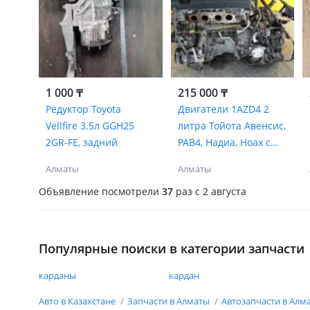
1 000 ₸
215 000 ₸
Редуктор Toyota
Двигатели 1AZD4 2
Vellfire 3.5л GGH25
литра Тойота Авенсис,
2GR-FE, задний
РАВ4, Надиа, Ноах с
установкой
Алматы
Алматы
Объявление посмотрели
37
раз
c 2 августа
Популярные поиски в категории запчасти
карданы
кардан
Авто в Казахстане
Запчасти в Алматы
Автозапчасти в Алм