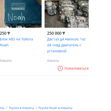
250 ₸
250 000 ₸
Блок ABS на Тойота
Двс1аз д4 Авенсис 1az
Noah
d4 тнвд двигатель с
установкой
Алматы
Алматы
Пожаловаться
аты
Toyota в Алматы
Toyota Noah в Алматы