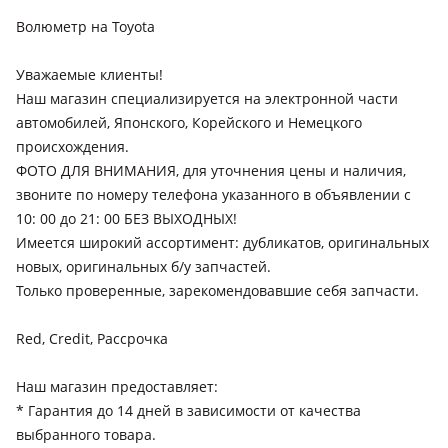
(T27), 2011 - 2015 3 поколение рестайлинг (T27), 2015 - 2018
3 поколение [2-й рестайлинг] (T27)
Волюметр на Toyota
Toyota Camry
1994 - 1998 V40, 1996 - 2000 XV20, 1999 - 2001 XV20
Уважаемые клиенты!
рестайлинг (V25), 2001 - 2004 XV30, 2004 - 2006 XV30
Наш магазин специализируется на электронной части
рестайлинг (V35), 2006 - 2009 XV40, 2009 - 2011 XV40
автомобилей, Японского, Корейского и Немецкого
рестайлинг (V45), 2011 - 2014 XV50, 2014 - 2018 XV50
происхождения.
рестайлинг (V55), 2017 - 2021 XV70, 2020 - н.в. XV70
Toyota Corolla
ФОТО ДЛЯ ВНИМАНИЯ, для уточнения цены и наличия,
рестайлинг (V75), 2023 - н.в. XV80
1995 - 2001 E110, 2000 - 2008 E120 (E12/ZER/ZZE12/R1), 2006 -
звоните по номеру телефона указанного в объявлении с
2013 E140/150 (E15), 2012 - 2016 E180 (E18/ZRE1), 2015 - 2019
10: 00 до 21: 00 БЕЗ ВЫХОДНЫХ!
E180 рестайлинг, 2019 - н.в. E210
Имеется широкий ассортимент: дубликатов, оригинальных
новых, оригинальных б/у запчастей.
Toyota Estima
Только проверенные, зарекомендовавшие себя запчасти.
1990 - 1999 1 поколение (R1/R2), 1999 - 2006 2 поколение,
2006 - 2008 3 поколение, 2008 - 2012 3 поколение
Red, Credit, Рассрочка
рестайлинг, 2012 - 2016 3 поколение [2 рестайлинг], 2016 -
2019 3 поколение [3 рестайлинг]
Наш магазин предоставляет:
Toyota Highlander
* Гарантия до 14 дней в зависимости от качества
2001 - 2003 1 поколение (U2), 2004 - 2007 1 поколение
выбранного товара.