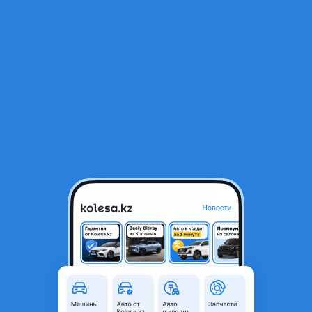
RU
Открыть приложение
1
/
16
Волюметр (ДМРВ) на Toyota
7 800 ₸
Город
Атырау, Атырауская область