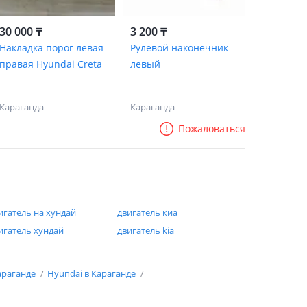
30 000 ₸
3 200 ₸
Накладка порог левая
Рулевой наконечник
правая Hyundai Creta
левый
Караганда
Караганда
Пожаловаться
игатель на хундай
двигатель киа
игатель хундай
двигатель kia
араганде
Hyundai в Караганде