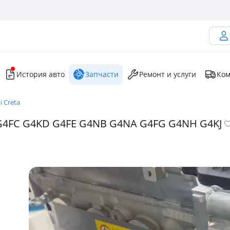
История авто
Запчасти
Ремонт и услуги
Ком
 Creta
 G4FC G4KD G4FE G4NB G4NA G4FG G4NH G4KJ