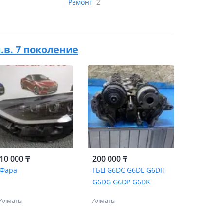
Ремонт
2
н.в. 7 поколение
10 000 ₸
200 000 ₸
Фара
ГБЦ G6DC G6DE G6DH
G6DG G6DP G6DK
Алматы
Алматы