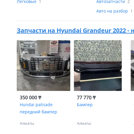
Легковые
1
Автозапчасти
2
Авто на разбор
1
Запчасти на
Hyundai Grandeur 2022 - 
350 000 ₸
77 770 ₸
Hundai palisade
Бампер
передний бампер
Алматы
Алматы