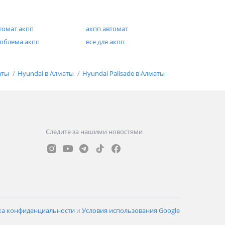
томат акпп
акпп автомат
облема акпп
все для акпп
аты
Hyundai в Алматы
Hyundai Palisade в Алматы
Следите за нашими новостями
ка конфиденциальности
и
Условия использования Google