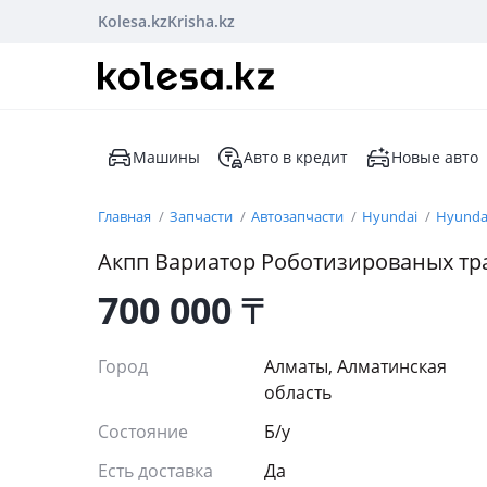
Kolesa.kz
Krisha.kz
Машины
Авто в кредит
Новые авто
Главная
Запчасти
Автозапчасти
Hyundai
Hyundai
Акпп Вариатор Роботизированых т
700 000
₸
Город
Алматы, Алматинская
область
Состояние
Б/y
Есть доставка
Да