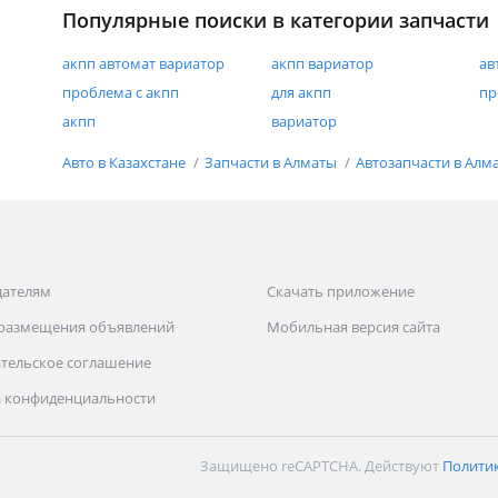
Популярные поиски в категории запчасти
акпп автомат вариатор
акпп вариатор
ав
проблема с акпп
для акпп
пр
акпп
вариатор
Авто в Казахстане
Запчасти в Алматы
Автозапчасти в Алм
дателям
Скачать приложение
 размещения объявлений
Мобильная версия сайта
тельское соглашение
 конфиденциальности
Защищено reCAPTCHA. Действуют
Полити