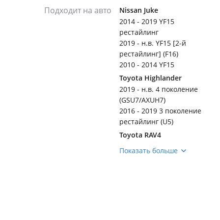
Подходит на авто
Nissan Juke
2014 - 2019 YF15
рестайлинг
2019 - н.в. YF15 [2-й
рестайлинг] (F16)
2010 - 2014 YF15
Toyota Highlander
2019 - н.в. 4 поколение
(GSU7/AXUH7)
2016 - 2019 3 поколение
рестайлинг (U5)
Toyota RAV4
2015 - 2019 4 поколение
Показать больше
рестайлинг (A4)
2019 - н.в. 5 поколение
(A5/H5)
Hyundai Palisade
Hyundai Grandeur
2022 - н.в. 7 поколение