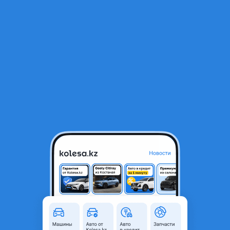
RU
Открыть приложение
В начало
1
/
2
Радиатор
65 000 ₸
Город
Астана, Акмолинская