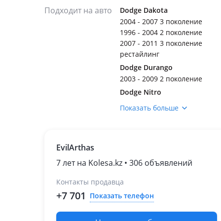
Подходит на авто
Dodge Dakota
2004 - 2007 3 поколение
1996 - 2004 2 поколение
2007 - 2011 3 поколение
рестайлинг
Dodge Durango
2003 - 2009 2 поколение
Dodge Nitro
2006 - 2011 1 поколение
Показать больше
Dodge RAM
2001 - 2009 3 поколение
Jeep Commander
EvilArthas
2005 - 2010 1 поколение
7 лет на Kolesa.kz • 306 объявлений
(XK/XH)
Jeep Grand Cherokee
Контакты продавца
1998 - 2004 2 поколение
+7 701
Показать телефон
(WJ/WG)
2004 - 2010 3 поколение
(WH/WK)