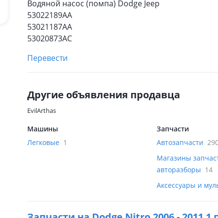
Водяной насос (помпа) Dodge Jeep
53022189AA
53021187AA
53020873AC
Перевести
Другие объявления продавца
EvilArthas
Машины
Запчасти
Легковые
1
Автозапчасти
29
Магазины запчас
авторазборы
14
Аксессуары и му
Запчасти на
Dodge Nitro 2006 - 2011 