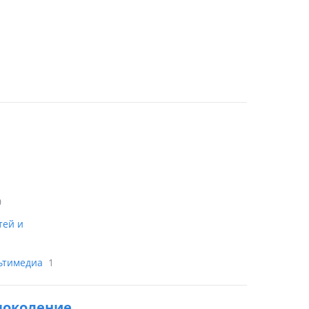
0
тей и
льтимедиа
1
1 поколение