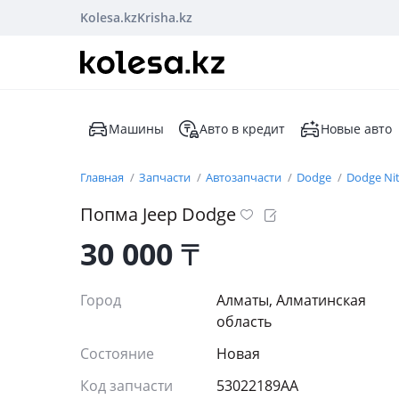
Kolesa.kz
Krisha.kz
Машины
Авто в кредит
Новые авто
Главная
Запчасти
Автозапчасти
Dodge
Dodge Ni
Попма Jeep Dodge
30 000
₸
Город
Алматы, Алматинская
область
Состояние
Новая
Код запчасти
53022189AA