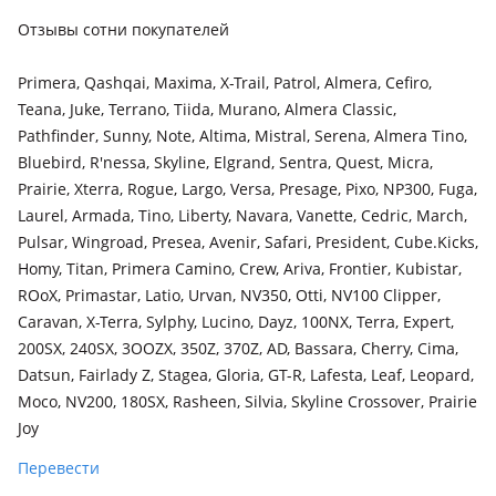
Отзывы сотни покупателей
Primera, Qashqai, Maxima, X-Trail, Patrol, Almera, Cefiro,
Teana, Juke, Terrano, Tiida, Murano, Almera Classic,
Pathfinder, Sunny, Note, Altima, Mistral, Serena, Almera Tino,
Bluebird, R'nessa, Skyline, Elgrand, Sentra, Quest, Micra,
Prairie, Xterra, Rogue, Largo, Versa, Presage, Pixo, NP300, Fuga,
Laurel, Armada, Tino, Liberty, Navara, Vanette, Cedric, March,
Pulsar, Wingroad, Presea, Avenir, Safari, President, Cube.Kicks,
Homy, Titan, Primera Camino, Crew, Ariva, Frontier, Kubistar,
ROoX, Primastar, Latio, Urvan, NV350, Otti, NV100 Clipper,
Caravan, X-Terra, Sylphy, Lucino, Dayz, 100NX, Terra, Expert,
200SX, 240SX, 3OOZX, 350Z, 370Z, AD, Bassara, Cherry, Cima,
Datsun, Fairlady Z, Stagea, Gloria, GT-R, Lafesta, Leaf, Leopard,
Moco, NV200, 180SX, Rasheen, Silvia, Skyline Crossover, Prairie
Joy
Перевести