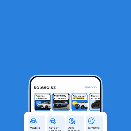
RU
Открыть приложение
1
/
4
Двигатель на Ниссан,Nissan
280 000 ₸
Объявление находится в архиве и может быть