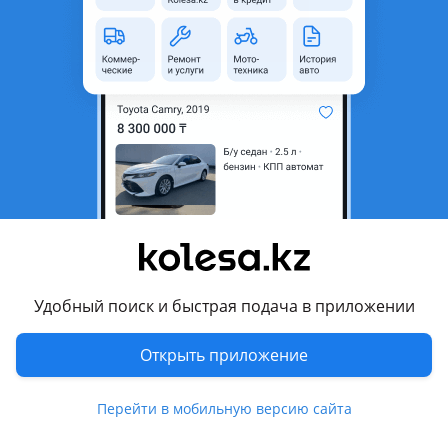
неактуальным.
Город
Усть-Каменогорск,
Восточно-Казахстанская
область
Состояние
Б/y
Оригинальность
Оригинал
Код запчасти
Dvigg
Возможна рассрочка или
Да
кредит
Есть доставка
Да
Удобный поиск и быстрая подача в приложении
Подходит на авто
Открыть приложение
Nissan Cefiro
Перейти в мобильную версию сайта
Nissan Maxima